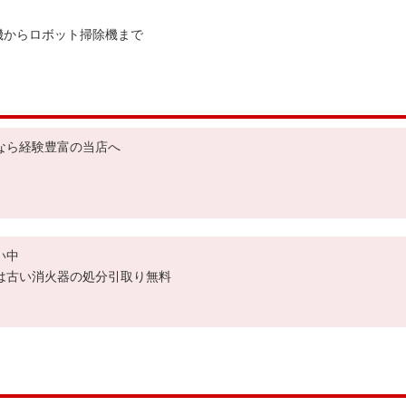
機からロボット掃除機まで
なら経験豊富の当店へ
い中
は古い消火器の処分引取り無料