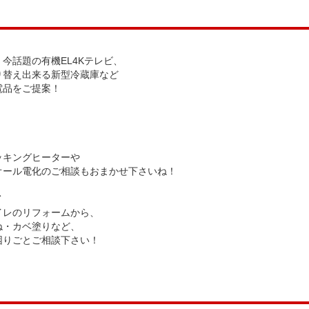
今話題の有機EL4Kテレビ、
り替え出来る新型冷蔵庫など
電品をご提案！
ッキングヒーターや
オール電化のご相談もおまかせ下さいね！
ト
イレのリフォームから、
ね・カベ塗りなど、
困りごとご相談下さい！