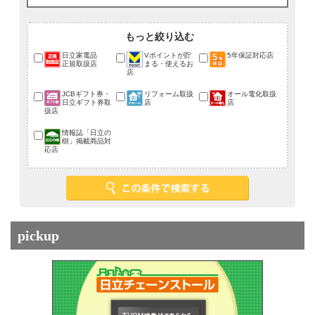
もっと絞り込む
日立家電品
Vポイントが貯
5年保証対応店
正規取扱店
まる・使えるお
店
JCBギフト券・
リフォーム取扱
オール電化取扱
日立ギフト券取
店
店
扱店
情報誌「日立の
樹」掲載商品対
応店
pickup